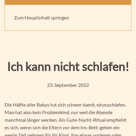
Praxis für Kinder und Jugendpsychotherapie -
Supervision, Beratung und Fortbildung
Aktuelles
Zum Hauptinhalt springen
Ich kann nicht schlafen!
23. September 2022
Die Hälfte aller Babys tut sich schwer damit, einzuschlafen.
Man hat also kein Problemkind, nur weil die Abende
manchmal länger werden. Als Gute-Nacht-Ritual empfiehlt
es sich, wenn sich die Eltern vor dem Ins-Bett-gehen ein
wenig Zeit nehmen für ihr Kind, ihm etwas vorlesen oder